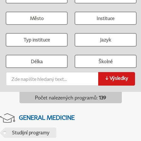
Město
Instituce
Typ instituce
Jazyk
Délka
Školné
↓
Výsledky
Počet nalezených programů
:
139
GENERAL MEDICINE
Studijní programy