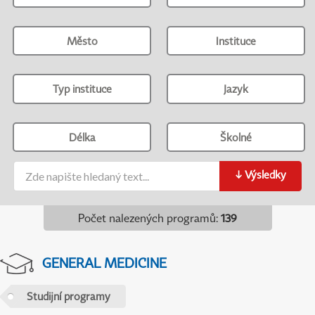
Město
Instituce
Typ instituce
Jazyk
Délka
Školné
↓
Výsledky
Počet nalezených programů
:
139
GENERAL MEDICINE
Studijní programy