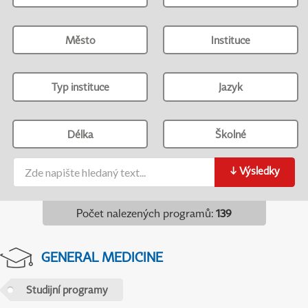
Město
Instituce
Typ instituce
Jazyk
Délka
Školné
↓
Výsledky
Počet nalezených programů
:
139
GENERAL MEDICINE
Studijní programy