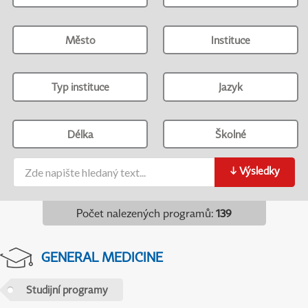
Město
Instituce
Typ instituce
Jazyk
Délka
Školné
↓
Výsledky
Počet nalezených programů
:
139
GENERAL MEDICINE
Studijní programy