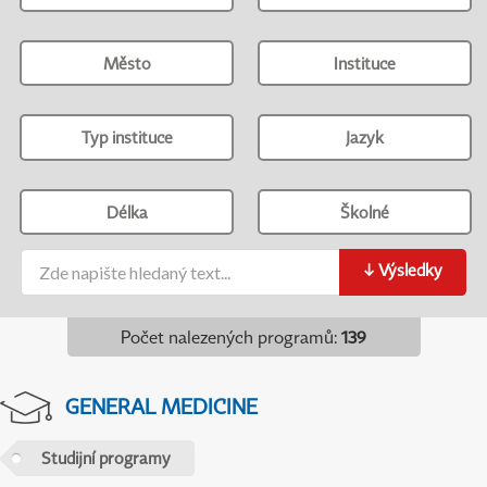
Město
Instituce
Typ instituce
Jazyk
Délka
Školné
↓
Výsledky
Počet nalezených programů
:
139
GENERAL MEDICINE
Studijní programy