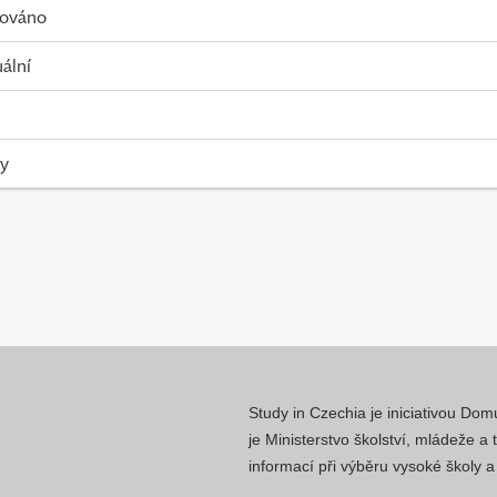
kováno
uální
ky
Study in Czechia je iniciativou Do
je Ministerstvo školství, mládeže a
informací při výběru vysoké školy 