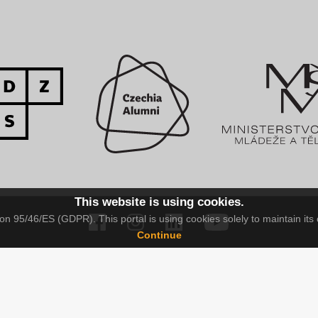
This website is using cookies.
n 95/46/ES (GDPR). This portal is using cookies solely to maintain its 
Continue