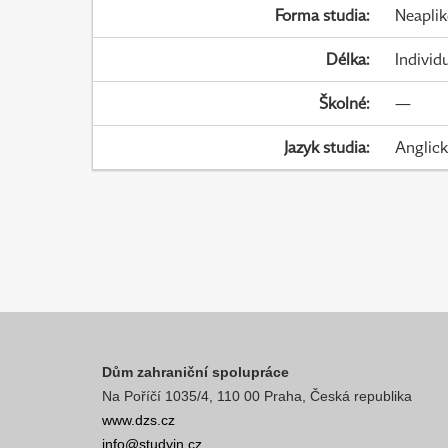
Forma studia
:
Neapli
Délka
:
Individ
Školné
:
—
Jazyk studia
:
Anglic
Dům zahraniční spolupráce
Na Poříčí 1035/4, 110 00 Praha, Česká republika
www.dzs.cz
info@studyin.cz