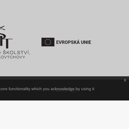
x
core functionality which you acknowledge by using it.
IT-PRO s.r.o.
Webdesign: