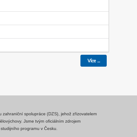
Více
...
mu zahraniční spolupráce (DZS), jehož zřizovatelem
 tělovýchovy. Jsme tvým oficiálním zdrojem
a studijního programu v Česku.