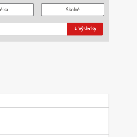
élka
Školné
↓
Výsledky