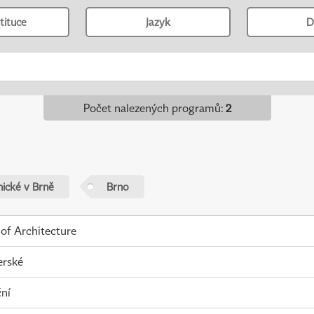
tituce
Jazyk
D
Počet nalezených programů
:
2
nické v Brně
Brno
 of Architecture
erské
ní