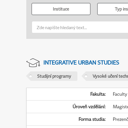
Instituce
Typ ins
INTEGRATIVE URBAN STUDIES
Studijní programy
Vysoké učení tech
Fakulta
:
Faculty
Úroveň vzdělání
:
Magist
Forma studia
:
Prezenč