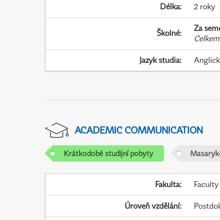
Délka
:
2 roky
Za sem
Školné
:
Celkem
Jazyk studia
:
Anglic
ACADEMIC COMMUNICATION
Krátkodobé studijní pobyty
Masaryko
Fakulta
:
Faculty
Úroveň vzdělání
:
Postdo