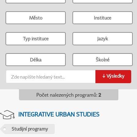
Město
Instituce
Typ instituce
Jazyk
Délka
Školné
↓
Výsledky
Počet nalezených programů
:
2
INTEGRATIVE URBAN STUDIES
Studijní programy