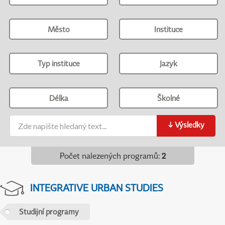
Město
Instituce
Typ instituce
Jazyk
Délka
Školné
↓
Výsledky
Počet nalezených programů
:
2
INTEGRATIVE URBAN STUDIES
Studijní programy