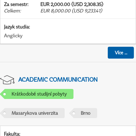
Za semestr
:
EUR 2,000.00 (USD 2,308.35)
Celkem
:
EUR 8,000.00 (USD 9,233.41)
Jazyk studia
:
Anglicky
Více
...
ACADEMIC COMMUNICATION
Krátkodobé studijní pobyty
Masarykova univerzita
Brno
Fakulta
: