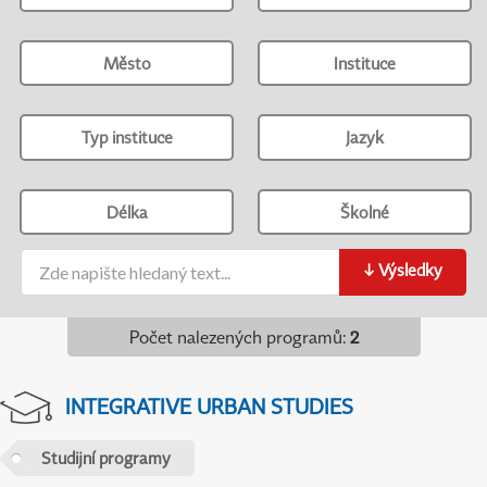
Město
Instituce
Typ instituce
Jazyk
Délka
Školné
↓
Výsledky
Počet nalezených programů
:
2
INTEGRATIVE URBAN STUDIES
Studijní programy