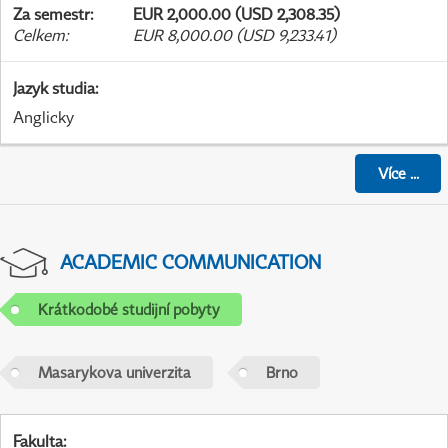
Za semestr
:
EUR 2,000.00 (USD 2,308.35)
Celkem
:
EUR 8,000.00 (USD 9,233.41)
Jazyk studia
:
Anglicky
Více
...
ACADEMIC COMMUNICATION
Krátkodobé studijní pobyty
Masarykova univerzita
Brno
Fakulta
: