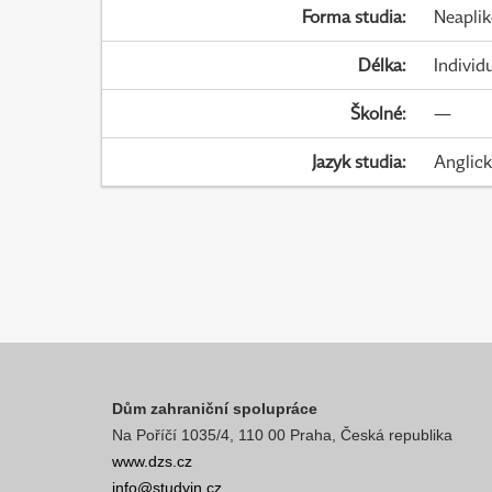
Forma studia
:
Neapli
Délka
:
Individ
Školné
:
—
Jazyk studia
:
Anglic
Dům zahraniční spolupráce
Na Poříčí 1035/4, 110 00 Praha, Česká republika
www.dzs.cz
info@studyin.cz