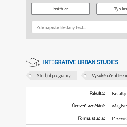
Instituce
Typ ins
INTEGRATIVE URBAN STUDIES
Studijní programy
Vysoké učení tech
Fakulta
:
Faculty
Úroveň vzdělání
:
Magist
Forma studia
:
Prezenč