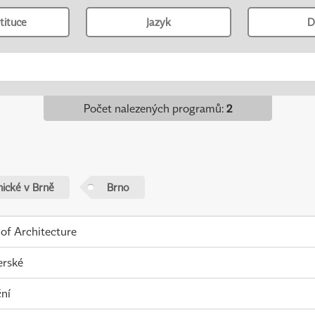
tituce
Jazyk
D
Počet nalezených programů
:
2
nické v Brně
Brno
 of Architecture
erské
ní