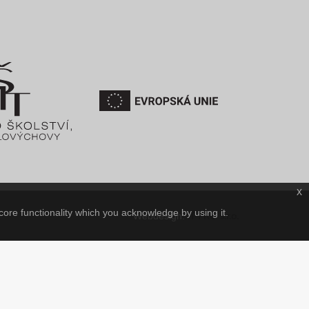
x
core functionality which you acknowledge by using it.
IT-PRO s.r.o.
Webdesign: