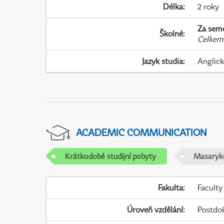
Délka
:
2 roky
Za sem
Školné
:
Celkem
Jazyk studia
:
Anglic
ACADEMIC COMMUNICATION
Krátkodobé studijní pobyty
Masaryko
Fakulta
:
Faculty
Úroveň vzdělání
:
Postdo