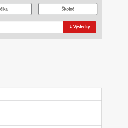
élka
Školné
↓
Výsledky