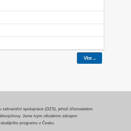
Více
...
mu zahraniční spolupráce (DZS), jehož zřizovatelem
 tělovýchovy. Jsme tvým oficiálním zdrojem
a studijního programu v Česku.