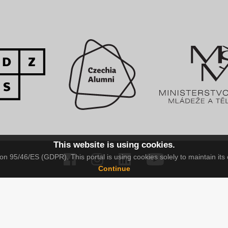
This website is using cookies.
n 95/46/ES (GDPR). This portal is using cookies solely to maintain its 
Continue