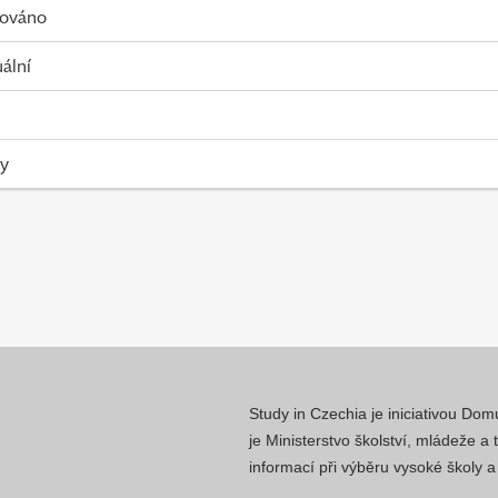
kováno
uální
ky
Study in Czechia je iniciativou Do
je Ministerstvo školství, mládeže a
informací při výběru vysoké školy 