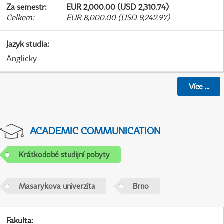
Za semestr
:
EUR 2,000.00 (USD 2,310.74)
Celkem
:
EUR 8,000.00 (USD 9,242.97)
Jazyk studia
:
Anglicky
Více
...
ACADEMIC COMMUNICATION
Krátkodobé studijní pobyty
Masarykova univerzita
Brno
Fakulta
: