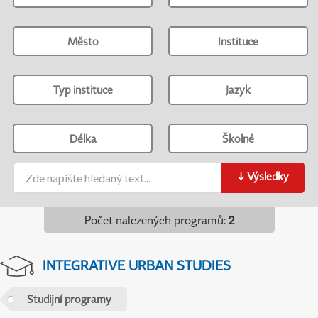
Město
Instituce
Typ instituce
Jazyk
Délka
Školné
↓
Výsledky
Počet nalezených programů
:
2
INTEGRATIVE URBAN STUDIES
Studijní programy