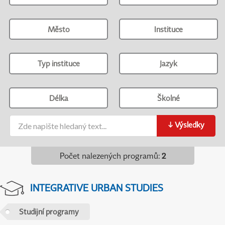
Město
Instituce
Typ instituce
Jazyk
Délka
Školné
↓
Výsledky
Počet nalezených programů
:
2
INTEGRATIVE URBAN STUDIES
Studijní programy