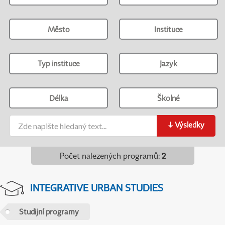
Město
Instituce
Typ instituce
Jazyk
Délka
Školné
↓
Výsledky
Počet nalezených programů
:
2
INTEGRATIVE URBAN STUDIES
Studijní programy