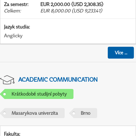
Za semestr
:
EUR 2,000.00 (USD 2,308.35)
Celkem
:
EUR 8,000.00 (USD 9,233.41)
Jazyk studia
:
Anglicky
Více
...
ACADEMIC COMMUNICATION
Krátkodobé studijní pobyty
Masarykova univerzita
Brno
Fakulta
: