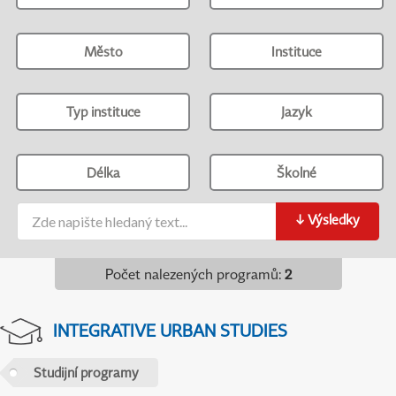
Město
Instituce
Typ instituce
Jazyk
Délka
Školné
↓
Výsledky
Počet nalezených programů
:
2
INTEGRATIVE URBAN STUDIES
Studijní programy