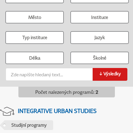
Město
Instituce
Typ instituce
Jazyk
Délka
Školné
↓
Výsledky
Počet nalezených programů
:
2
INTEGRATIVE URBAN STUDIES
Studijní programy