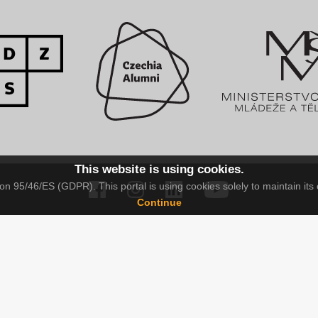
This website is using cookies.
n 95/46/ES (GDPR). This portal is using cookies solely to maintain its 
Continue