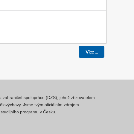
Více
...
mu zahraniční spolupráce (DZS), jehož zřizovatelem
 tělovýchovy. Jsme tvým oficiálním zdrojem
a studijního programu v Česku.