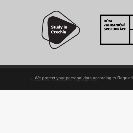
We protect your personal data according to Regulatio
© 2023 Dům zahraniční spolupráce.