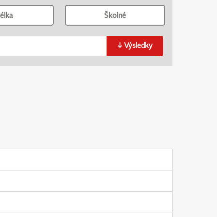
élka
Školné
↓
Výsledky