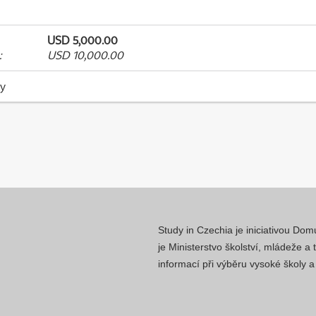
USD 5,000.00
:
USD 10,000.00
ky
Study in Czechia je iniciativou Do
je Ministerstvo školství, mládeže a
informací při výběru vysoké školy 