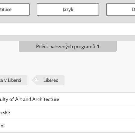
tituce
Jazyk
D
Počet nalezených programů
:
1
a v Liberci
Liberec
ulty of Art and Architecture
erské
ní