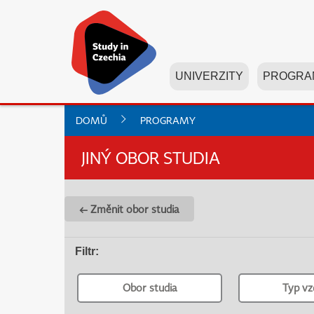
UNIVERZITY
PROGRA
DOMŮ
PROGRAMY
JINÝ OBOR STUDIA
← Změnit obor studia
Filtr
:
Obor studia
Typ vz