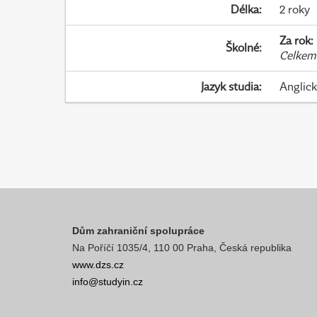
Délka
:
2 roky
Za rok
:
Školné
:
Celkem
Jazyk studia
:
Anglic
Dům zahraniční spolupráce
Na Poříčí 1035/4, 110 00 Praha, Česká republika
www.dzs.cz
info@studyin.cz