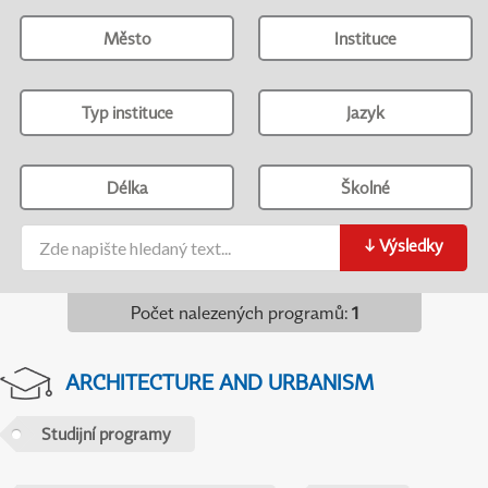
Město
Instituce
Typ instituce
Jazyk
Délka
Školné
↓
Výsledky
Počet nalezených programů
:
1
ARCHITECTURE AND URBANISM
Studijní programy