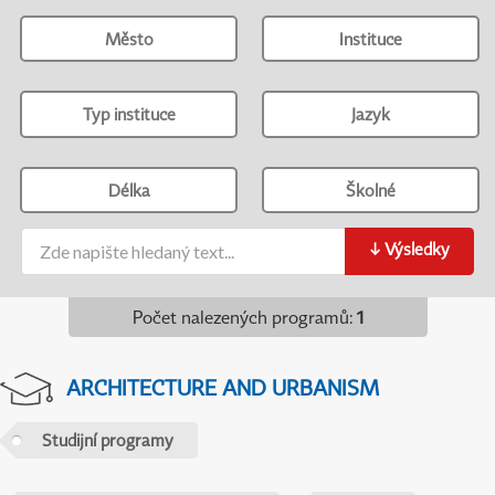
Město
Instituce
Typ instituce
Jazyk
Délka
Školné
↓
Výsledky
Počet nalezených programů
:
1
ARCHITECTURE AND URBANISM
Studijní programy