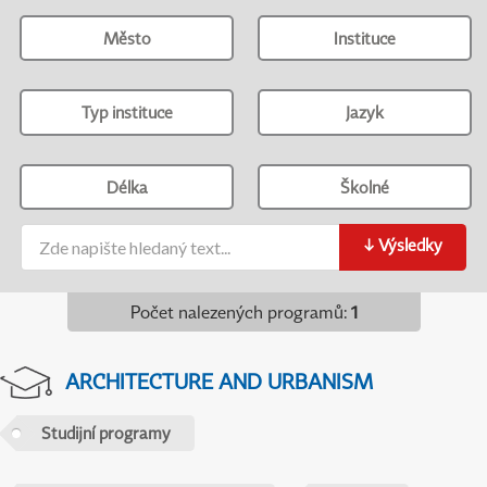
Město
Instituce
Typ instituce
Jazyk
Délka
Školné
↓
Výsledky
Počet nalezených programů
:
1
ARCHITECTURE AND URBANISM
Studijní programy