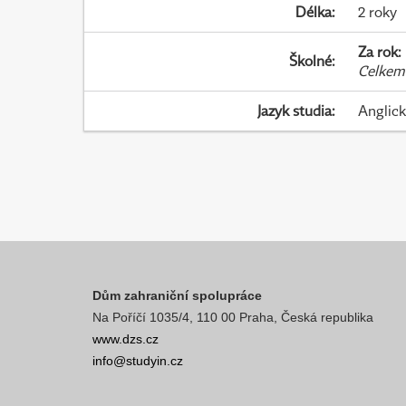
Délka
:
2 roky
Za rok
:
Školné
:
Celkem
Jazyk studia
:
Anglic
Dům zahraniční spolupráce
Na Poříčí 1035/4, 110 00 Praha, Česká republika
www.dzs.cz
info@studyin.cz