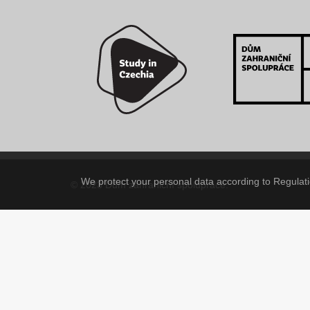
We protect your personal data according to Regulatio
© 2023 Dům zahraniční spolupráce.