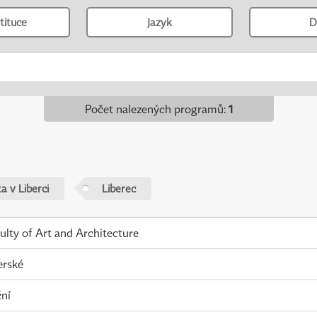
tituce
Jazyk
D
Počet nalezených programů
:
1
a v Liberci
Liberec
ulty of Art and Architecture
erské
ní