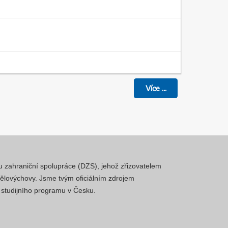
Více
...
mu zahraniční spolupráce (DZS), jehož zřizovatelem
 tělovýchovy. Jsme tvým oficiálním zdrojem
a studijního programu v Česku.