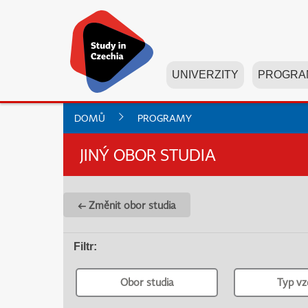
UNIVERZITY
PROGRA
DOMŮ
PROGRAMY
JINÝ OBOR STUDIA
← Změnit obor studia
Filtr
:
Obor studia
Typ vz