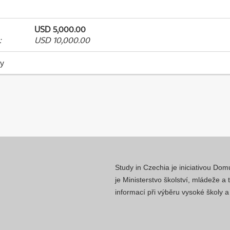
USD 5,000.00
:
USD 10,000.00
ky
Study in Czechia je iniciativou Do
je Ministerstvo školství, mládeže a
informací při výběru vysoké školy 