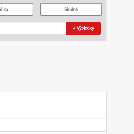
élka
Školné
↓
Výsledky