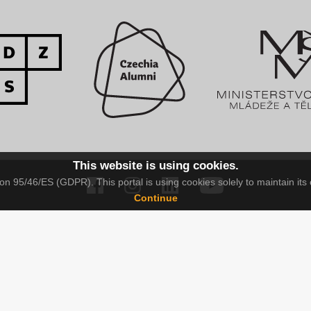
This website is using cookies.
n 95/46/ES (GDPR). This portal is using cookies solely to maintain its 
Continue