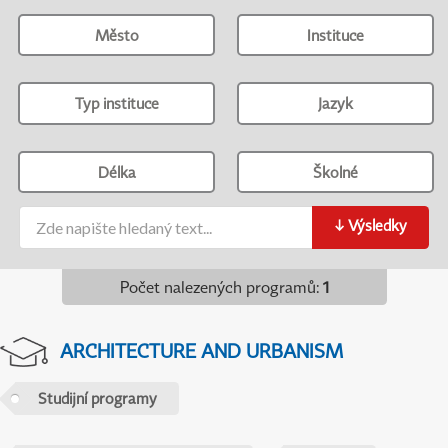
Město
Instituce
Typ instituce
Jazyk
Délka
Školné
↓
Výsledky
Počet nalezených programů
:
1
ARCHITECTURE AND URBANISM
Studijní programy