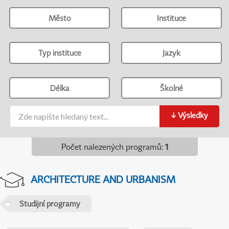
Město
Instituce
Typ instituce
Jazyk
Délka
Školné
↓
Výsledky
Počet nalezených programů
:
1
ARCHITECTURE AND URBANISM
Studijní programy