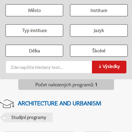
Město
Instituce
Typ instituce
Jazyk
Délka
Školné
↓
Výsledky
Počet nalezených programů
:
1
ARCHITECTURE AND URBANISM
Studijní programy