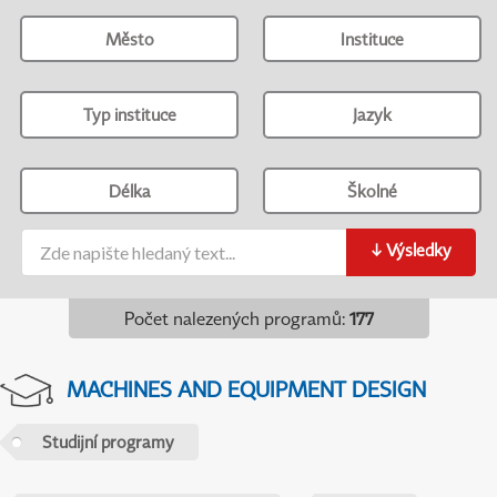
Město
Instituce
Typ instituce
Jazyk
Délka
Školné
↓
Výsledky
Počet nalezených programů
:
177
MACHINES AND EQUIPMENT DESIGN
Studijní programy