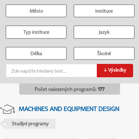
Město
Instituce
Typ instituce
Jazyk
Délka
Školné
↓
Výsledky
Počet nalezených programů
:
177
MACHINES AND EQUIPMENT DESIGN
Studijní programy