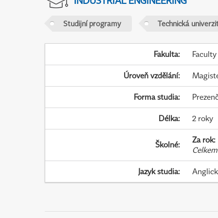
INDUSTRIAL ENGINEERING
Studijní programy
Technická univerzit
Fakulta
:
Faculty
Úroveň vzdělání
:
Magist
Forma studia
:
Prezenč
Délka
:
2 roky
Za rok
:
Školné
:
Celkem
Jazyk studia
:
Anglic