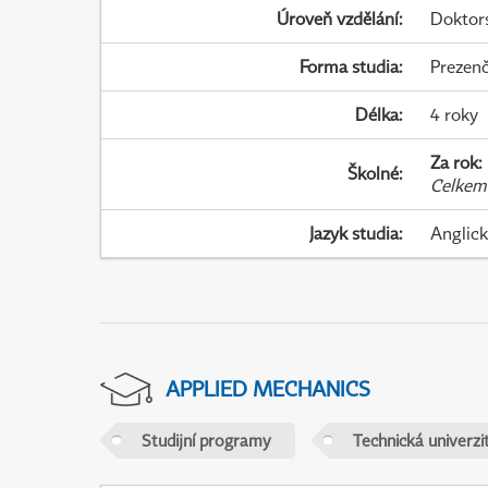
Úroveň vzdělání
:
Doktor
Forma studia
:
Prezenč
Délka
:
4 roky
Za rok
:
Školné
:
Celkem
Jazyk studia
:
Anglic
APPLIED MECHANICS
Studijní programy
Technická univerzit