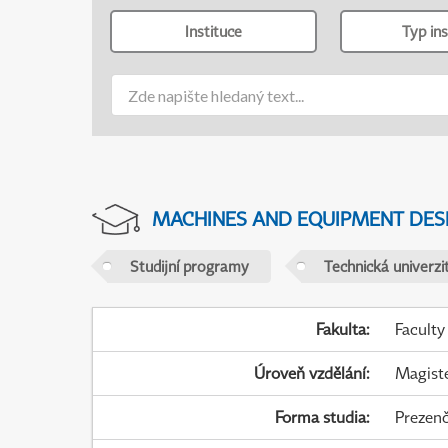
Instituce
Typ ins
MACHINES AND EQUIPMENT DES
Studijní programy
Technická univerzit
Fakulta
:
Faculty
Úroveň vzdělání
:
Magist
Forma studia
:
Prezenč