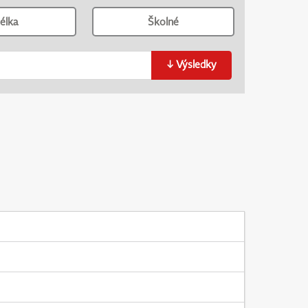
élka
Školné
↓
Výsledky