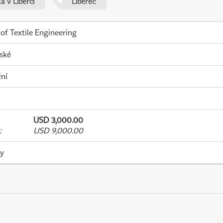
a v Liberci
Liberec
 of Textile Engineering
ské
ní
USD 3,000.00
:
USD 9,000.00
ky