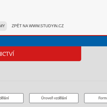
MY
ZPĚT NA WWW.STUDYIN.CZ
ICTVÍ
dělání
Úroveň vzdělání
Form