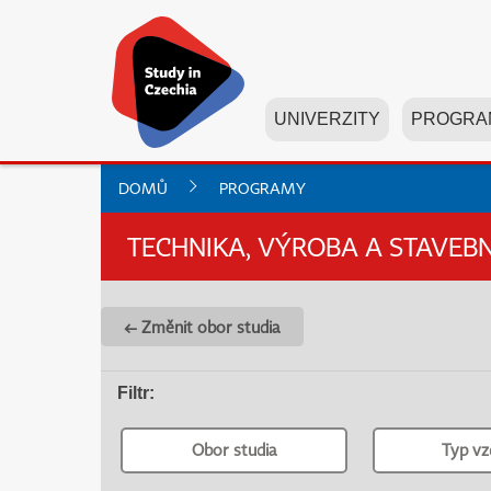
UNIVERZITY
PROGRA
DOMŮ
PROGRAMY
TECHNIKA, VÝROBA A STAVEBN
← Změnit obor studia
Filtr
:
Obor studia
Typ vz