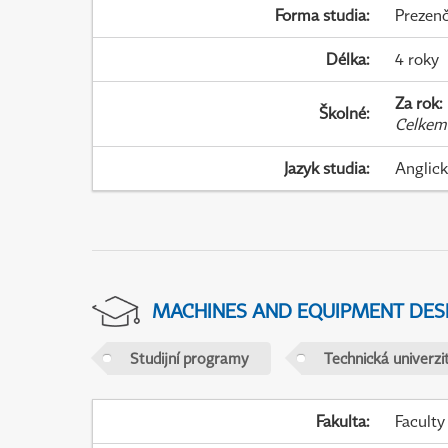
Forma studia
:
Prezenč
Délka
:
4 roky
Za rok
:
Školné
:
Celkem
Jazyk studia
:
Anglic
MACHINES AND EQUIPMENT DES
Studijní programy
Technická univerzit
Fakulta
:
Faculty