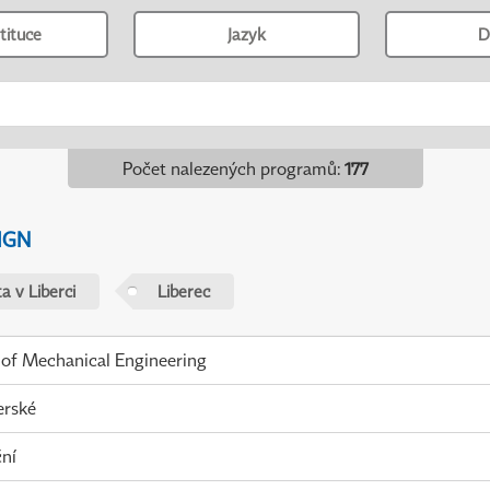
tituce
Jazyk
D
Počet nalezených programů
:
177
IGN
a v Liberci
Liberec
 of Mechanical Engineering
erské
ní