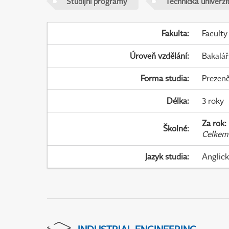
Studijní programy
Technická univerzit
Fakulta
:
Faculty
Úroveň vzdělání
:
Bakalář
Forma studia
:
Prezenč
Délka
:
3 roky
Za rok
:
Školné
:
Celkem
Jazyk studia
:
Anglic