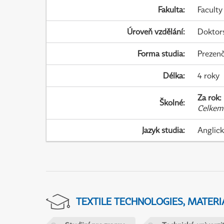
Fakulta
:
Faculty
Úroveň vzdělání
:
Doktor
Forma studia
:
Prezenč
Délka
:
4 roky
Za rok
:
Školné
:
Celkem
Jazyk studia
:
Anglic
TEXTILE TECHNOLOGIES, MATER