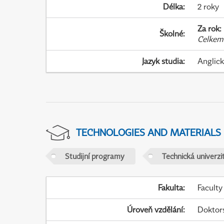
Délka
:
2 roky
Za rok
:
Školné
:
Celkem
Jazyk studia
:
Anglic
TECHNOLOGIES AND MATERIALS
Studijní programy
Technická univerzit
Fakulta
:
Faculty
Úroveň vzdělání
:
Doktor