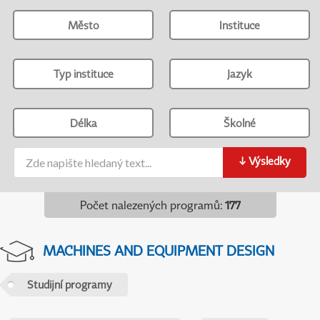
Město
Instituce
Typ instituce
Jazyk
Délka
Školné
↓
Výsledky
Počet nalezených programů
:
177
MACHINES AND EQUIPMENT DESIGN
Studijní programy