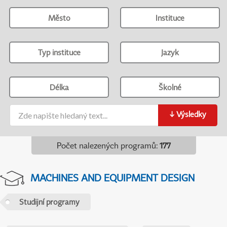
Město
Instituce
Typ instituce
Jazyk
Délka
Školné
↓
Výsledky
Počet nalezených programů
:
177
MACHINES AND EQUIPMENT DESIGN
Studijní programy