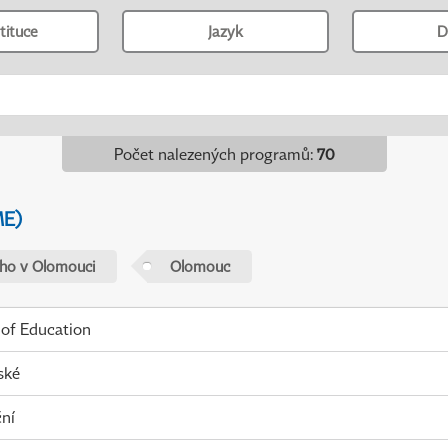
tituce
Jazyk
D
Počet nalezených programů
:
70
ME)
ého v Olomouci
Olomouc
 of Education
ské
ní