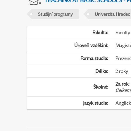
TEACHING AT BASIC SCHOOLS - 
Studijní programy
Univerzita Hradec
Fakulta
:
Faculty
Úroveň vzdělání
:
Magist
Forma studia
:
Prezenč
Délka
:
2 roky
Za rok
:
Školné
:
Celkem
Jazyk studia
:
Anglic