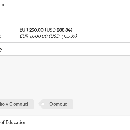
ní
EUR 250.00 (USD 288.84)
:
EUR 1,000.00 (USD 1,155.37)
ky
ého v Olomouci
Olomouc
 of Education