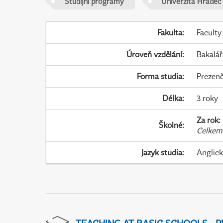
Studijní programy
Univerzita Hradec
Fakulta
:
Faculty
Úroveň vzdělání
:
Bakalář
Forma studia
:
Prezenč
Délka
:
3 roky
Za rok
:
Školné
:
Celkem
Jazyk studia
:
Anglic