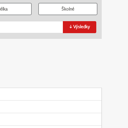
élka
Školné
↓
Výsledky