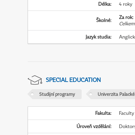
Délka
:
4 roky
Za rok
:
Školné
:
Celkem
Jazyk studia
:
Anglic
SPECIAL EDUCATION
Studijní programy
Univerzita Palack
Fakulta
:
Faculty
Úroveň vzdělání
:
Doktor