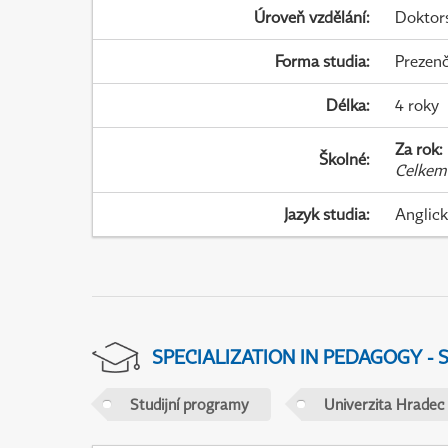
Úroveň vzdělání
:
Doktor
Forma studia
:
Prezenč
Délka
:
4 roky
Za rok
:
Školné
:
Celkem
Jazyk studia
:
Anglic
SPECIALIZATION IN PEDAGOGY -
Studijní programy
Univerzita Hradec