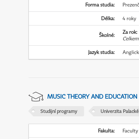
Forma studia
:
Prezenč
Délka
:
4 roky
Za rok
:
Školné
:
Celkem
Jazyk studia
:
Anglic
MUSIC THEORY AND EDUCATION
Studijní programy
Univerzita Palack
Fakulta
:
Faculty