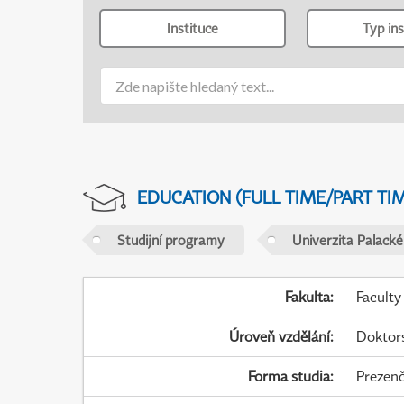
Instituce
Typ ins
EDUCATION (FULL TIME/PART TI
Studijní programy
Univerzita Palack
Fakulta
:
Faculty
Úroveň vzdělání
:
Doktor
Forma studia
:
Prezenč