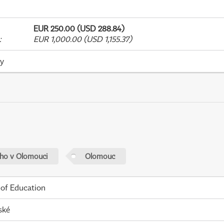
EUR 250.00 (USD 288.84)
:
EUR 1,000.00 (USD 1,155.37)
ky
ého v Olomouci
Olomouc
 of Education
ské