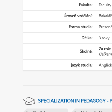
Fakulta
:
Faculty
Úroveň vzdělání
:
Bakalář
Forma studia
:
Prezenč
Délka
:
3 roky
Za rok
:
Školné
:
Celkem
Jazyk studia
:
Anglic
SPECIALIZATION IN PEDAGOGY -