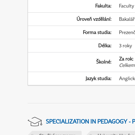
Fakulta
:
Faculty
Úroveň vzdělání
:
Bakalář
Forma studia
:
Prezenč
Délka
:
3 roky
Za rok
:
Školné
:
Celkem
Jazyk studia
:
Anglic
SPECIALIZATION IN PEDAGOGY -