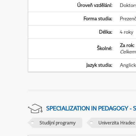
Úroveň vzdělání
:
Doktor
Forma studia
:
Prezenč
Délka
:
4 roky
Za rok
:
Školné
:
Celkem
Jazyk studia
:
Anglic
SPECIALIZATION IN PEDAGOGY -
Studijní programy
Univerzita Hradec