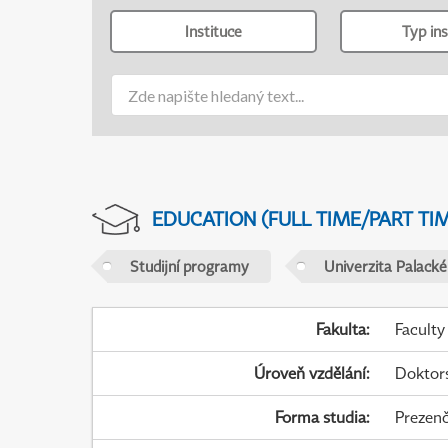
Instituce
Typ ins
EDUCATION (FULL TIME/PART TI
Studijní programy
Univerzita Palack
Fakulta
:
Faculty
Úroveň vzdělání
:
Doktor
Forma studia
:
Prezenč