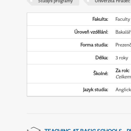
Studijní programy
Univerzita Hradec
Fakulta
:
Faculty
Úroveň vzdělání
:
Bakalář
Forma studia
:
Prezenč
Délka
:
3 roky
Za rok
:
Školné
:
Celkem
Jazyk studia
:
Anglic