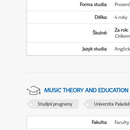
Forma studia
:
Prezenč
Délka
:
4 roky
Za rok
:
Školné
:
Celkem
Jazyk studia
:
Anglic
MUSIC THEORY AND EDUCATION
Studijní programy
Univerzita Palack
Fakulta
:
Faculty