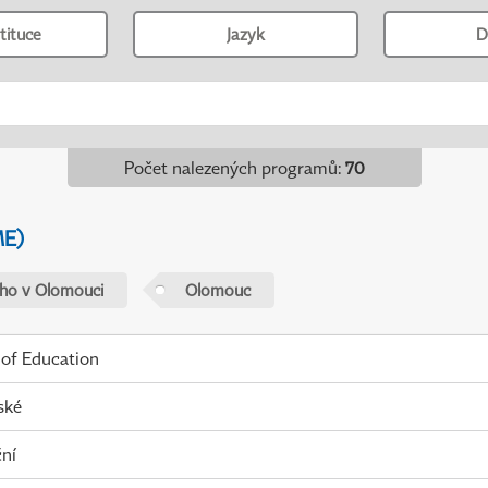
tituce
Jazyk
D
Počet nalezených programů
:
70
ME)
ého v Olomouci
Olomouc
 of Education
ské
ní