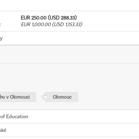
EUR 250.00 (USD 288.33)
:
EUR 1,000.00 (USD 1,153.33)
ky
ého v Olomouci
Olomouc
 of Education
ské