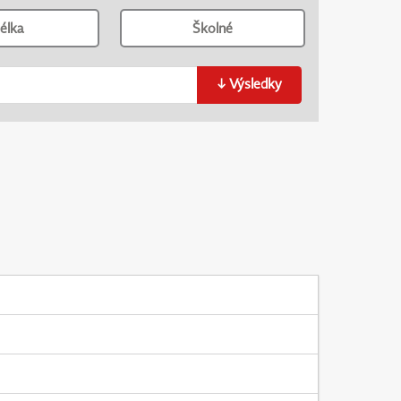
élka
Školné
↓
Výsledky