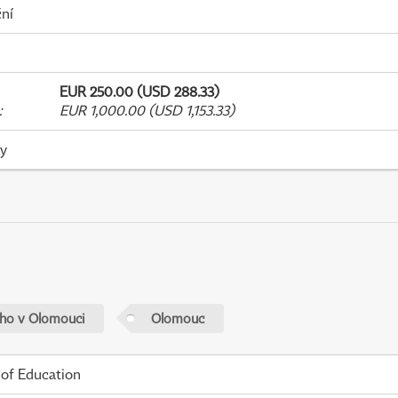
ní
EUR 250.00 (USD 288.33)
:
EUR 1,000.00 (USD 1,153.33)
ky
ého v Olomouci
Olomouc
 of Education