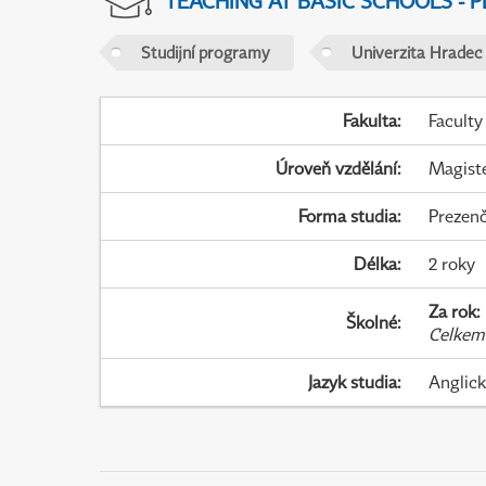
TEACHING AT BASIC SCHOOLS - 
Studijní programy
Univerzita Hradec
Fakulta
:
Faculty
Úroveň vzdělání
:
Magist
Forma studia
:
Prezenč
Délka
:
2 roky
Za rok
:
Školné
:
Celkem
Jazyk studia
:
Anglic