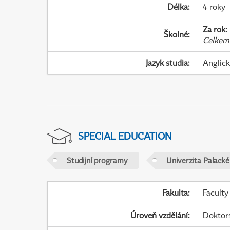
Délka
:
4 roky
Za rok
:
Školné
:
Celkem
Jazyk studia
:
Anglic
SPECIAL EDUCATION
Studijní programy
Univerzita Palack
Fakulta
:
Faculty
Úroveň vzdělání
:
Doktor