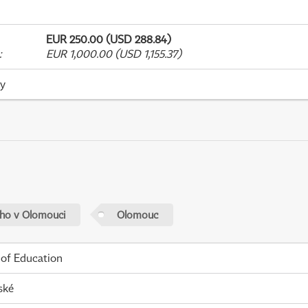
EUR 250.00 (USD 288.84)
:
EUR 1,000.00 (USD 1,155.37)
ky
ého v Olomouci
Olomouc
 of Education
ské