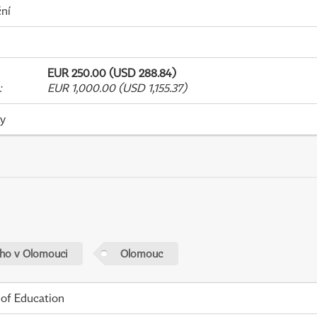
ní
EUR 250.00 (USD 288.84)
:
EUR 1,000.00 (USD 1,155.37)
ky
ého v Olomouci
Olomouc
 of Education