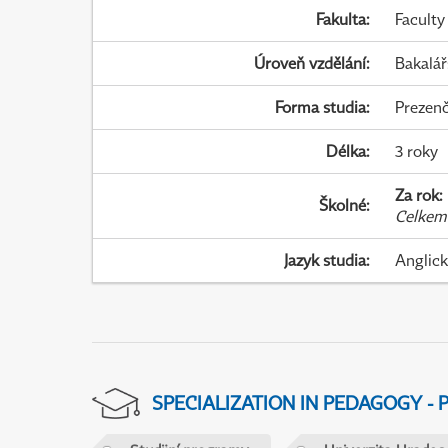
Fakulta
:
Faculty
Úroveň vzdělání
:
Bakalář
Forma studia
:
Prezenč
Délka
:
3 roky
Za rok
:
Školné
:
Celkem
Jazyk studia
:
Anglic
SPECIALIZATION IN PEDAGOGY -