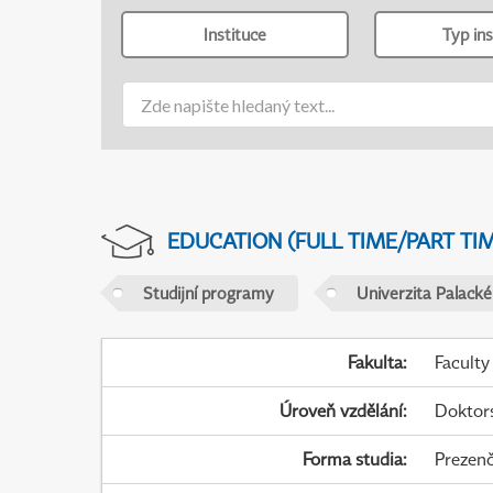
Instituce
Typ ins
EDUCATION (FULL TIME/PART TI
Studijní programy
Univerzita Palack
Fakulta
:
Faculty
Úroveň vzdělání
:
Doktor
Forma studia
:
Prezenč