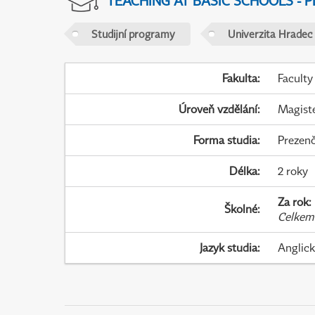
TEACHING AT BASIC SCHOOLS - 
Studijní programy
Univerzita Hradec
Fakulta
:
Faculty
Úroveň vzdělání
:
Magist
Forma studia
:
Prezenč
Délka
:
2 roky
Za rok
:
Školné
:
Celkem
Jazyk studia
:
Anglic