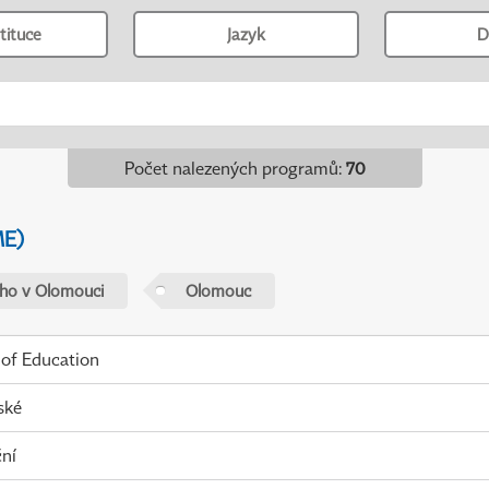
tituce
Jazyk
D
Počet nalezených programů
:
70
ME)
ého v Olomouci
Olomouc
 of Education
ské
ní