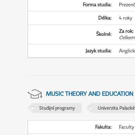
Forma studia
:
Prezenč
Délka
:
4 roky
Za rok
:
Školné
:
Celkem
Jazyk studia
:
Anglic
MUSIC THEORY AND EDUCATION
Studijní programy
Univerzita Palack
Fakulta
:
Faculty