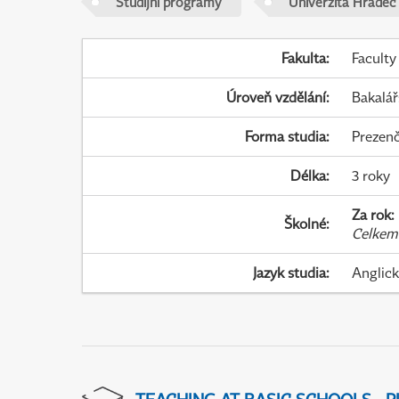
Studijní programy
Univerzita Hradec
Fakulta
:
Faculty
Úroveň vzdělání
:
Bakalář
Forma studia
:
Prezenč
Délka
:
3 roky
Za rok
:
Školné
:
Celkem
Jazyk studia
:
Anglic