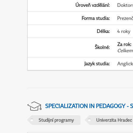
Úroveň vzdělání
:
Doktor
Forma studia
:
Prezenč
Délka
:
4 roky
Za rok
:
Školné
:
Celkem
Jazyk studia
:
Anglic
SPECIALIZATION IN PEDAGOGY -
Studijní programy
Univerzita Hradec