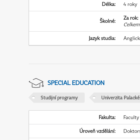
Délka
:
4 roky
Za rok
:
Školné
:
Celkem
Jazyk studia
:
Anglic
SPECIAL EDUCATION
Studijní programy
Univerzita Palack
Fakulta
:
Faculty
Úroveň vzdělání
:
Doktor