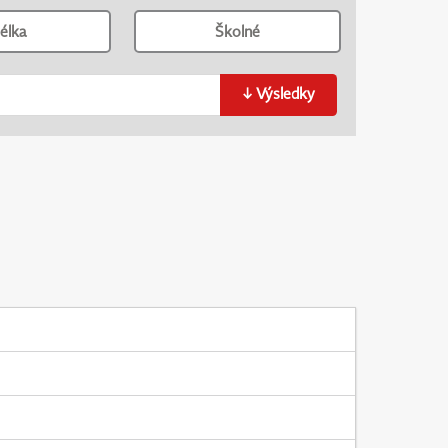
élka
Školné
↓
Výsledky