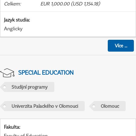
Celkem
:
EUR 1,000.00 (USD 1,154.18)
Jazyk studia
:
Anglicky
Více
...
SPECIAL EDUCATION
Studijní programy
Univerzita Palackého v Olomouci
Olomouc
Fakulta
:
Faculty of Education