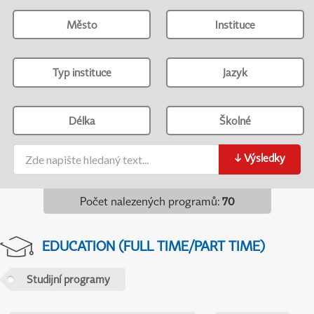
Město
Instituce
Typ instituce
Jazyk
Délka
Školné
↓
Výsledky
Počet nalezených programů
:
70
EDUCATION (FULL TIME/PART TIME)
Studijní programy