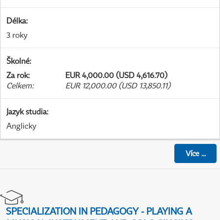
Délka
:
3 roky
Školné
:
Za rok
:
EUR 4,000.00 (USD 4,616.70)
Celkem
:
EUR 12,000.00 (USD 13,850.11)
Jazyk studia
:
Anglicky
Více
...
SPECIALIZATION IN PEDAGOGY - PLAYING A