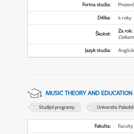
Forma studia
:
Prezenč
Délka
:
4 roky
Za rok
:
Školné
:
Celkem
Jazyk studia
:
Anglic
MUSIC THEORY AND EDUCATION
Studijní programy
Univerzita Palack
Fakulta
:
Faculty