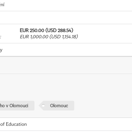
ní
EUR 250.00 (USD 288.54)
:
EUR 1,000.00 (USD 1,154.18)
ky
ého v Olomouci
Olomouc
 of Education