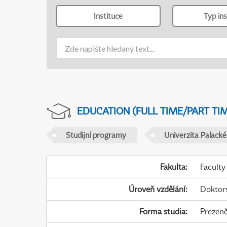
Instituce
Typ ins
EDUCATION (FULL TIME/PART TI
Studijní programy
Univerzita Palack
Fakulta
:
Faculty
Úroveň vzdělání
:
Doktor
Forma studia
:
Prezenč