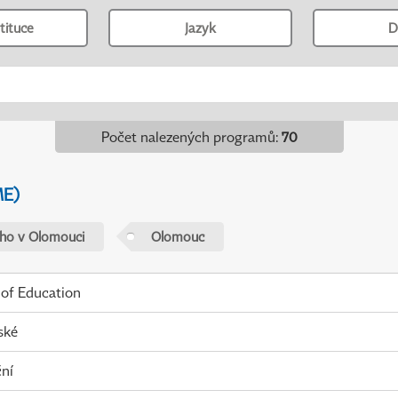
tituce
Jazyk
D
Počet nalezených programů
:
70
ME)
ého v Olomouci
Olomouc
 of Education
ské
ní