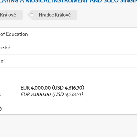
PLAYING A MUSICAL INSTRUMENT AND SOLO SINGI
 Králové
Hradec Králové
 of Education
erské
ní
EUR 4,000.00 (USD 4,616.70)
:
EUR 8,000.00 (USD 9,233.41)
ky