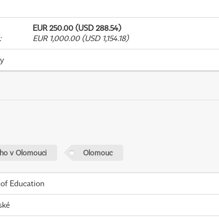
EUR 250.00 (USD 288.54)
:
EUR 1,000.00 (USD 1,154.18)
ky
ého v Olomouci
Olomouc
 of Education
ské