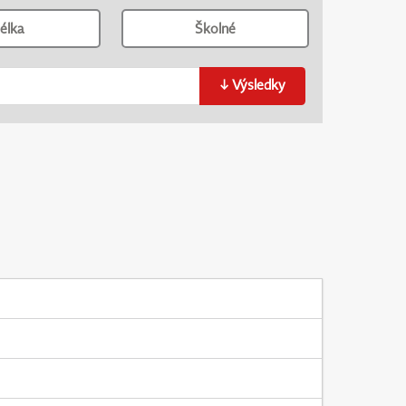
élka
Školné
↓
Výsledky