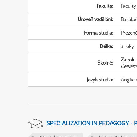
Fakulta
:
Faculty
Úroveň vzdělání
:
Bakalář
Forma studia
:
Prezenč
Délka
:
3 roky
Za rok
:
Školné
:
Celkem
Jazyk studia
:
Anglic
SPECIALIZATION IN PEDAGOGY -