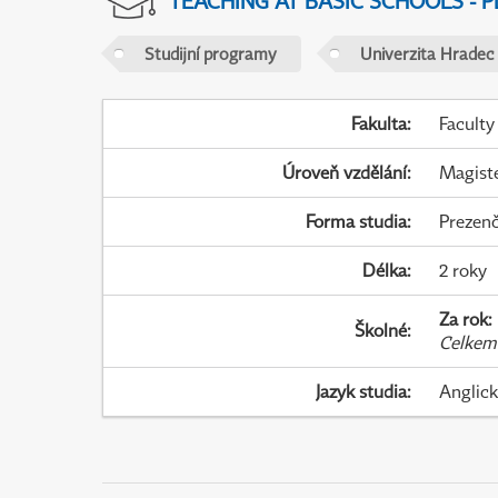
TEACHING AT BASIC SCHOOLS - 
Studijní programy
Univerzita Hradec
Fakulta
:
Faculty
Úroveň vzdělání
:
Magist
Forma studia
:
Prezenč
Délka
:
2 roky
Za rok
:
Školné
:
Celkem
Jazyk studia
:
Anglic