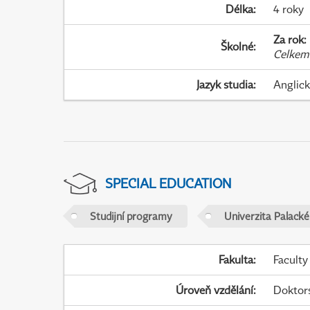
Délka
:
4 roky
Za rok
:
Školné
:
Celkem
Jazyk studia
:
Anglic
SPECIAL EDUCATION
Studijní programy
Univerzita Palack
Fakulta
:
Faculty
Úroveň vzdělání
:
Doktor