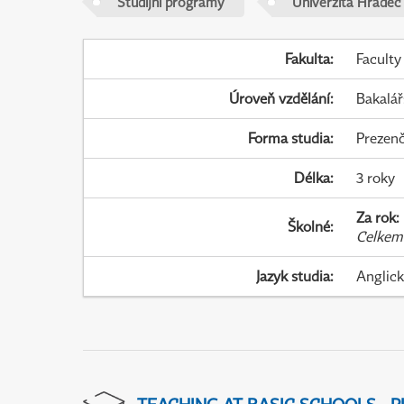
Studijní programy
Univerzita Hradec
Fakulta
:
Faculty
Úroveň vzdělání
:
Bakalář
Forma studia
:
Prezenč
Délka
:
3 roky
Za rok
:
Školné
:
Celkem
Jazyk studia
:
Anglic