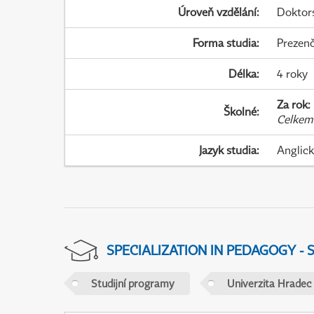
Úroveň vzdělání
:
Doktor
Forma studia
:
Prezenč
Délka
:
4 roky
Za rok
:
Školné
:
Celkem
Jazyk studia
:
Anglic
SPECIALIZATION IN PEDAGOGY -
Studijní programy
Univerzita Hradec