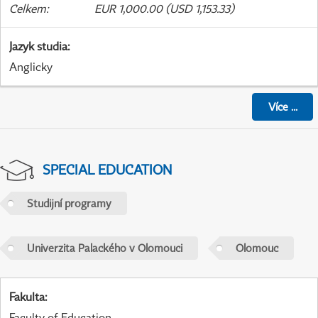
Celkem
:
EUR 1,000.00 (USD 1,153.33)
Jazyk studia
:
Anglicky
Více
...
SPECIAL EDUCATION
Studijní programy
Univerzita Palackého v Olomouci
Olomouc
Fakulta
:
Faculty of Education