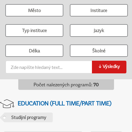
Město
Instituce
Typ instituce
Jazyk
Délka
Školné
↓
Výsledky
Počet nalezených programů
:
70
EDUCATION (FULL TIME/PART TIME)
Studijní programy