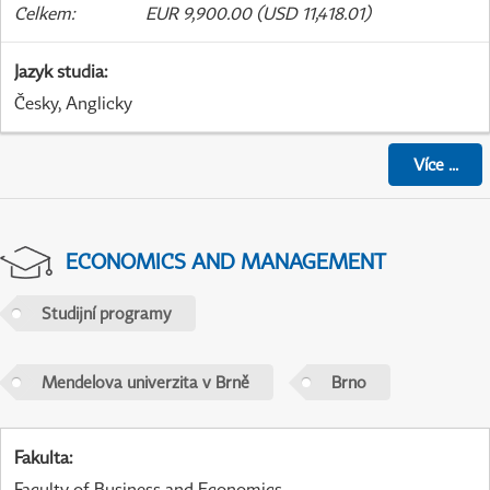
Celkem
:
EUR 9,900.00 (USD 11,418.01)
Jazyk studia
:
Česky, Anglicky
Více
...
ECONOMICS AND MANAGEMENT
Studijní programy
Mendelova univerzita v Brně
Brno
Fakulta
:
Faculty of Business and Economics