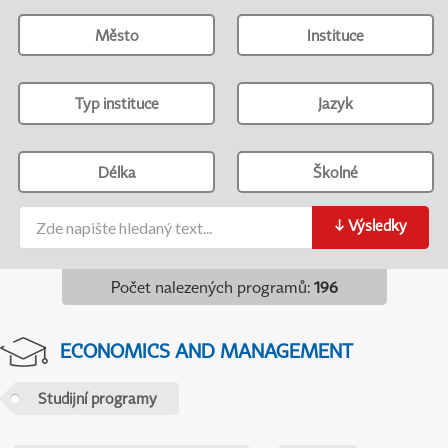
Město
Instituce
Typ instituce
Jazyk
Délka
Školné
↓
Výsledky
Počet nalezených programů
:
196
ECONOMICS AND MANAGEMENT
Studijní programy