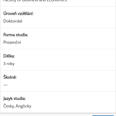
Úroveň vzdělání
:
Doktorské
Forma studia
:
Prezenční
Délka
:
3 roky
Školné
:
—
Jazyk studia
:
Česky, Anglicky