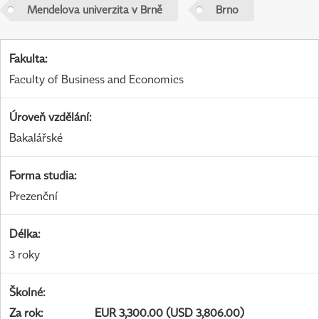
Mendelova univerzita v Brně
Brno
Fakulta
:
Faculty of Business and Economics
Úroveň vzdělání
:
Bakalářské
Forma studia
:
Prezenční
Délka
:
3 roky
Školné
:
Za rok
:
EUR 3,300.00 (USD 3,806.00)