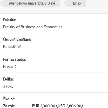
Mendelova univerzita v Brně
Brno
Fakulta
:
Faculty of Business and Economics
Úroveň vzdělání
:
Bakalářské
Forma studia
:
Prezenční
Délka
:
3 roky
Školné
:
Za rok
:
EUR 3,300.00 (USD 3,806.00)