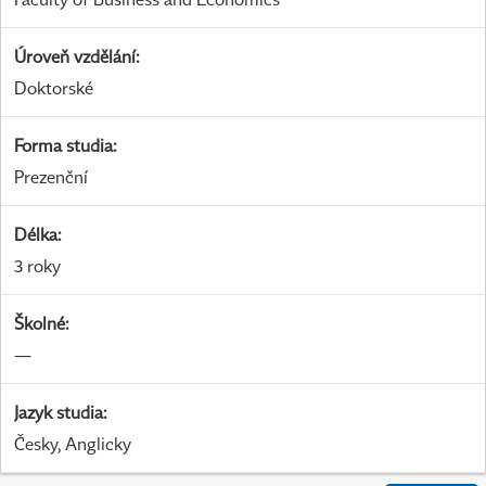
Úroveň vzdělání
:
Doktorské
Forma studia
:
Prezenční
Délka
:
3 roky
Školné
:
—
Jazyk studia
:
Česky, Anglicky