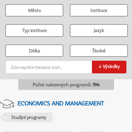
Město
Instituce
Typ instituce
Jazyk
Délka
Školné
↓
Výsledky
Počet nalezených programů
:
196
ECONOMICS AND MANAGEMENT
Studijní programy