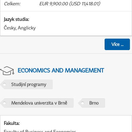
Celkem
:
EUR 9,900.00 (USD 11,418.01)
Jazyk studia
:
Česky, Anglicky
Více
...
ECONOMICS AND MANAGEMENT
Studijní programy
Mendelova univerzita v Brně
Brno
Fakulta
:
Faculty of Business and Economics