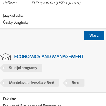
Celkem
:
EUR 9,900.00 (USD 11,418.01)
Jazyk studia
:
Česky, Anglicky
Více
...
ECONOMICS AND MANAGEMENT
Studijní programy
Mendelova univerzita v Brně
Brno
Fakulta
:
Faculty of Business and Economics