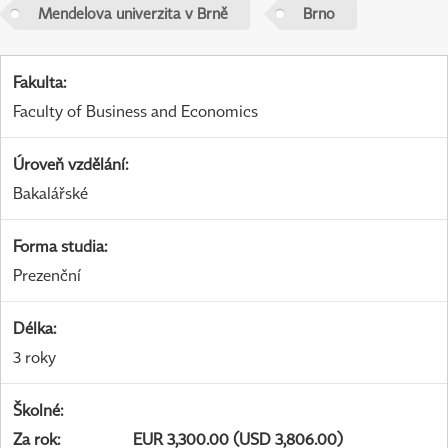
Mendelova univerzita v Brně
Brno
Fakulta
:
Faculty of Business and Economics
Úroveň vzdělání
:
Bakalářské
Forma studia
:
Prezenční
Délka
:
3 roky
Školné
:
Za rok
:
EUR 3,300.00 (USD 3,806.00)