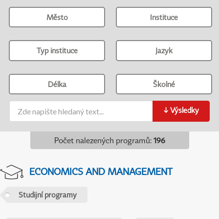
Město
Instituce
Typ instituce
Jazyk
Délka
Školné
↓
Výsledky
Počet nalezených programů
:
196
ECONOMICS AND MANAGEMENT
Studijní programy