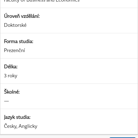
Úroveň vzdělání
:
Doktorské
Forma studia
:
Prezenční
Délka
:
3 roky
Školné
:
—
Jazyk studia
:
Česky, Anglicky