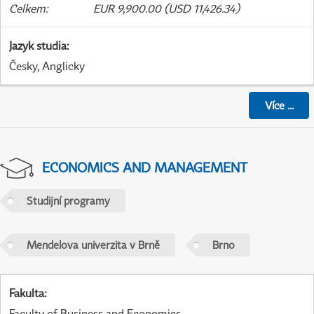
Celkem
:
EUR 9,900.00 (USD 11,426.34)
Jazyk studia
:
Česky, Anglicky
Více
...
ECONOMICS AND MANAGEMENT
Studijní programy
Mendelova univerzita v Brně
Brno
Fakulta
:
Faculty of Business and Economics