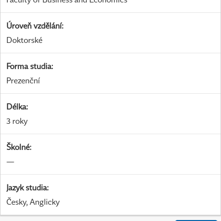
Úroveň vzdělání
:
Doktorské
Forma studia
:
Prezenční
Délka
:
3 roky
Školné
:
—
Jazyk studia
:
Česky, Anglicky