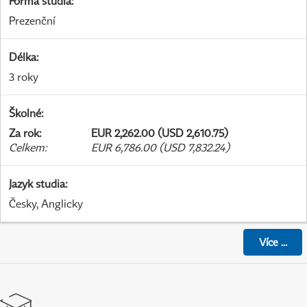
Forma studia
:
Prezenční
Délka
:
3 roky
Školné
:
Za rok
:
EUR 2,262.00 (USD 2,610.75)
Celkem
:
EUR 6,786.00 (USD 7,832.24)
Jazyk studia
:
Česky, Anglicky
Více
...