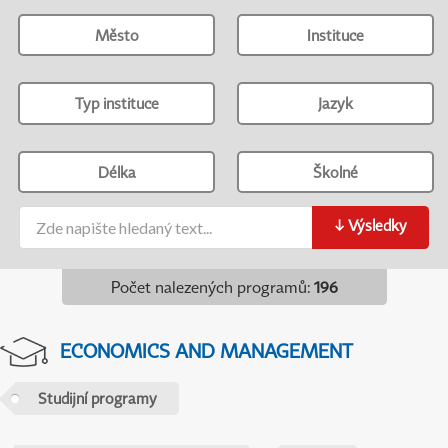
Město
Instituce
Typ instituce
Jazyk
Délka
Školné
↓
Výsledky
Počet nalezených programů
:
196
ECONOMICS AND MANAGEMENT
Studijní programy