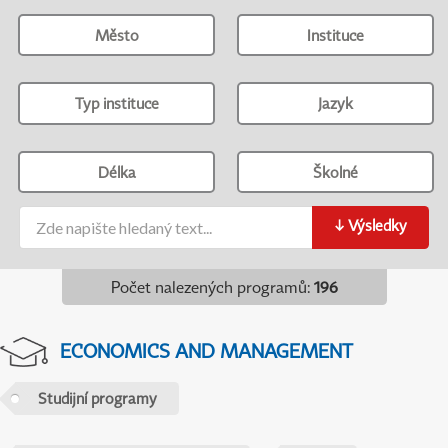
Město
Instituce
Typ instituce
Jazyk
Délka
Školné
↓
Výsledky
Počet nalezených programů
:
196
ECONOMICS AND MANAGEMENT
Studijní programy