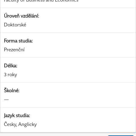
Úroveň vzdělání
:
Doktorské
Forma studia
:
Prezenční
Délka
:
3 roky
Školné
:
—
Jazyk studia
:
Česky, Anglicky