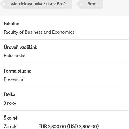
Mendelova univerzita v Brně
Brno
Fakulta
:
Faculty of Business and Economics
Úroveň vzdělání
:
Bakalářské
Forma studia
:
Prezenční
Délka
:
3 roky
Školné
:
Za rok
:
EUR 3,300.00 (USD 3,806.00)