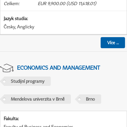
Celkem
:
EUR 9,900.00 (USD 11,418.01)
Jazyk studia
:
Česky, Anglicky
Více
...
ECONOMICS AND MANAGEMENT
Studijní programy
Mendelova univerzita v Brně
Brno
Fakulta
:
Faculty of Business and Economics