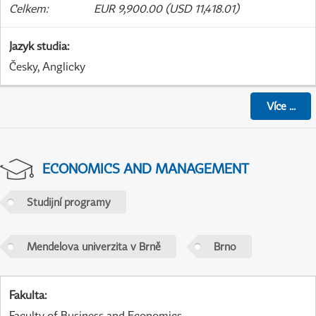
Celkem
:
EUR 9,900.00 (USD 11,418.01)
Jazyk studia
:
Česky, Anglicky
Více
...
ECONOMICS AND MANAGEMENT
Studijní programy
Mendelova univerzita v Brně
Brno
Fakulta
:
Faculty of Business and Economics