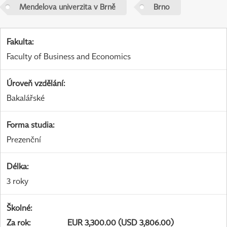
Mendelova univerzita v Brně
Brno
Fakulta
:
Faculty of Business and Economics
Úroveň vzdělání
:
Bakalářské
Forma studia
:
Prezenční
Délka
:
3 roky
Školné
:
Za rok
:
EUR 3,300.00 (USD 3,806.00)