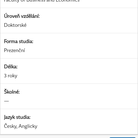
Úroveň vzdělání
:
Doktorské
Forma studia
:
Prezenční
Délka
:
3 roky
Školné
:
—
Jazyk studia
:
Česky, Anglicky