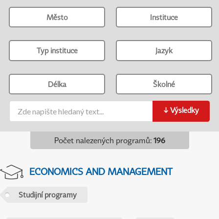
Město
Instituce
Typ instituce
Jazyk
Délka
Školné
↓
Výsledky
Počet nalezených programů
:
196
ECONOMICS AND MANAGEMENT
Studijní programy