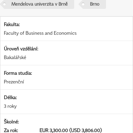
Mendelova univerzita v Brně
Brno
Fakulta
:
Faculty of Business and Economics
Úroveň vzdělání
:
Bakalářské
Forma studia
:
Prezenční
Délka
:
3 roky
Školné
:
Za rok
:
EUR 3,300.00 (USD 3,806.00)