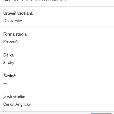
Úroveň vzdělání
:
Doktorské
Forma studia
:
Prezenční
Délka
:
3 roky
Školné
:
—
Jazyk studia
:
Česky, Anglicky