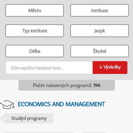
Město
Instituce
Typ instituce
Jazyk
Délka
Školné
↓
Výsledky
Počet nalezených programů
:
196
ECONOMICS AND MANAGEMENT
Studijní programy