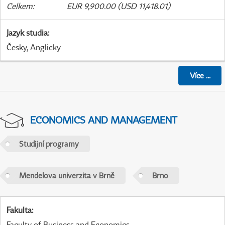
Celkem
:
EUR 9,900.00 (USD 11,418.01)
Jazyk studia
:
Česky, Anglicky
Více
...
ECONOMICS AND MANAGEMENT
Studijní programy
Mendelova univerzita v Brně
Brno
Fakulta
:
Faculty of Business and Economics