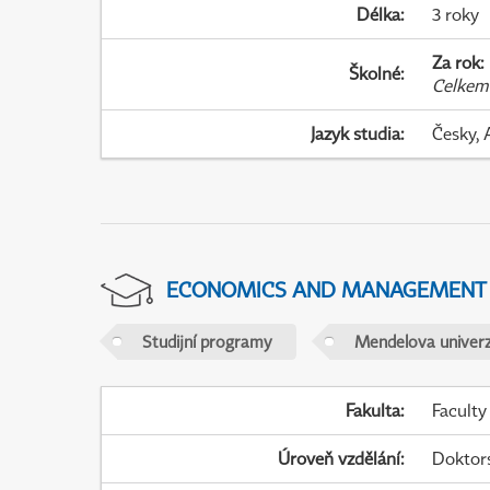
Délka
:
3 roky
Za rok
:
Školné
:
Celkem
Jazyk studia
:
Česky, 
ECONOMICS AND MANAGEMENT
Studijní programy
Mendelova univerz
Fakulta
:
Faculty
Úroveň vzdělání
:
Doktor