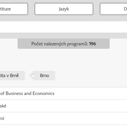
tituce
Jazyk
D
Počet nalezených programů
:
196
ita v Brně
Brno
 of Business and Economics
ské
ní