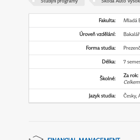
Studijní programy
Škoda Auto Vysok
Fakulta
:
Mladá B
Úroveň vzdělání
:
Bakalář
Forma studia
:
Prezenč
Délka
:
7 seme
Za rok
:
Školné
:
Celkem
Jazyk studia
:
Česky, 