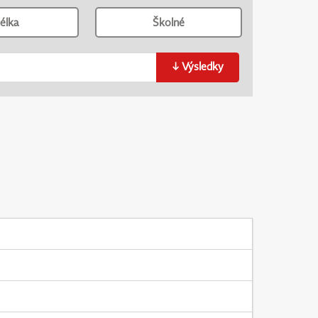
élka
Školné
↓
Výsledky