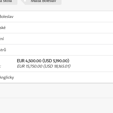
á škola
Mladá Boleslav
oleslav
ské
ní
strů
EUR 4,500.00 (USD 5,190.00)
:
EUR 15,750.00 (USD 18,165.01)
Anglicky