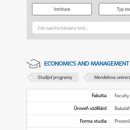
Instituce
Typ ins
ECONOMICS AND MANAGEMENT
Studijní programy
Mendelova univerz
Fakulta
:
Faculty
Úroveň vzdělání
:
Bakalář
Forma studia
:
Prezenč