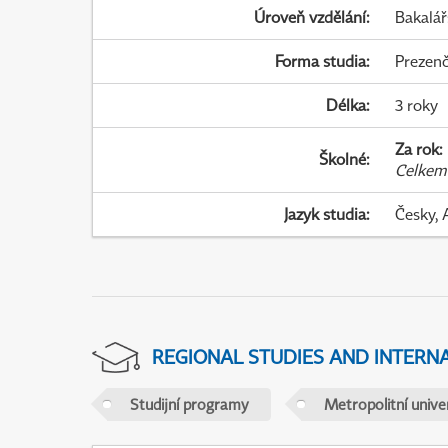
Úroveň vzdělání
:
Bakalář
Forma studia
:
Prezenč
Délka
:
3 roky
Za rok
:
Školné
:
Celkem
Jazyk studia
:
Česky, 
REGIONAL STUDIES AND INTERN
Studijní programy
Metropolitní unive