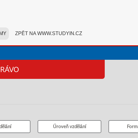
MY
ZPĚT NA WWW.STUDYIN.CZ
PRÁVO
dělání
Úroveň vzdělání
Form