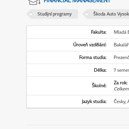
FINANCIAL MANAGEMENT
Studijní programy
Škoda Auto Vysok
Fakulta
:
Mladá B
Úroveň vzdělání
:
Bakalář
Forma studia
:
Prezenč
Délka
:
7 seme
Za rok
:
Školné
:
Celkem
Jazyk studia
:
Česky, 