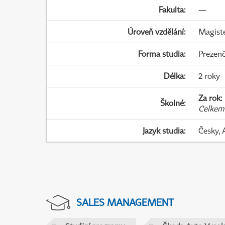
Fakulta
:
—
Úroveň vzdělání
:
Magist
Forma studia
:
Prezenč
Délka
:
2 roky
Za rok
:
Školné
:
Celkem
Jazyk studia
:
Česky, 
SALES MANAGEMENT