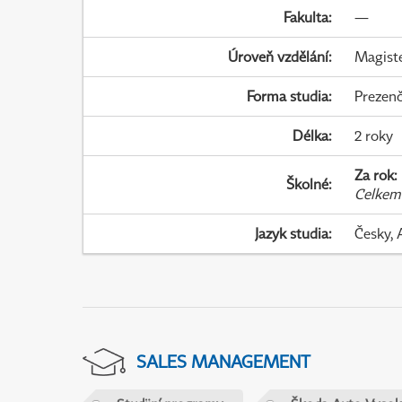
Fakulta
:
—
Úroveň vzdělání
:
Magist
Forma studia
:
Prezenč
Délka
:
2 roky
Za rok
:
Školné
:
Celkem
Jazyk studia
:
Česky, 
SALES MANAGEMENT