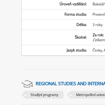
Úroveň vzdělání
:
Bakalář
Forma studia
:
Prezenč
Délka
:
3 roky
Za rok
:
Školné
:
Celkem
Jazyk studia
:
Česky, 
REGIONAL STUDIES AND INTERN
Studijní programy
Metropolitní unive