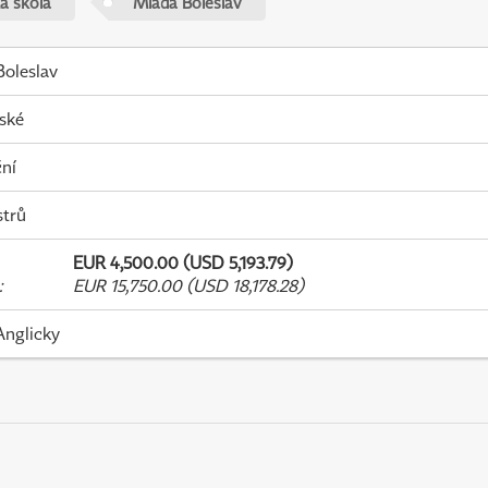
á škola
Mladá Boleslav
oleslav
ské
ní
strů
EUR 4,500.00 (USD 5,193.79)
:
EUR 15,750.00 (USD 18,178.28)
Anglicky