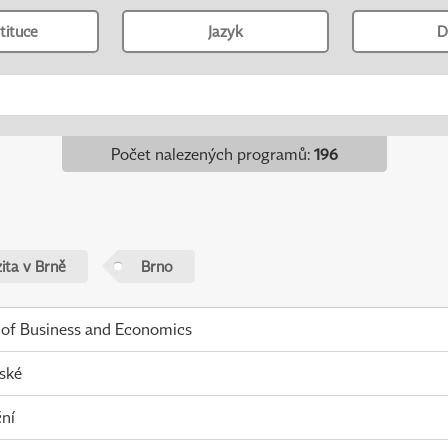
tituce
Jazyk
D
Počet nalezených programů
:
196
ita v Brně
Brno
 of Business and Economics
ské
ní