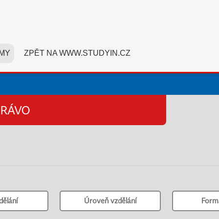
MY
ZPĚT NA WWW.STUDYIN.CZ
PRÁVO
dělání
Úroveň vzdělání
Form