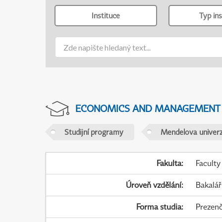
Instituce
Typ ins
ECONOMICS AND MANAGEMENT
Studijní programy
Mendelova univerz
Fakulta
:
Faculty
Úroveň vzdělání
:
Bakalář
Forma studia
:
Prezenč