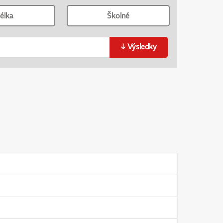
élka
Školné
↓
Výsledky