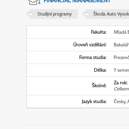
FINANCIAL MANAGEMENT
Studijní programy
Škoda Auto Vysok
Fakulta
:
Mladá B
Úroveň vzdělání
:
Bakalář
Forma studia
:
Prezenč
Délka
:
7 seme
Za rok
:
Školné
:
Celkem
Jazyk studia
:
Česky, 