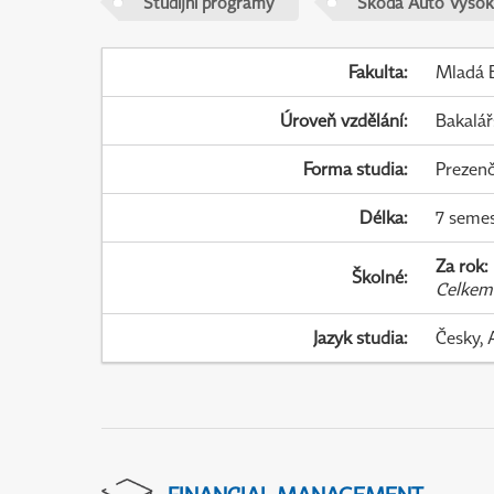
Studijní programy
Škoda Auto Vysok
Fakulta
:
Mladá B
Úroveň vzdělání
:
Bakalář
Forma studia
:
Prezenč
Délka
:
7 seme
Za rok
:
Školné
:
Celkem
Jazyk studia
:
Česky, 