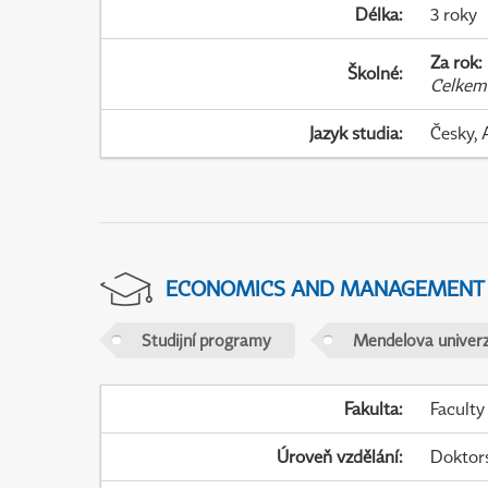
Délka
:
3 roky
Za rok
:
Školné
:
Celkem
Jazyk studia
:
Česky, 
ECONOMICS AND MANAGEMENT
Studijní programy
Mendelova univerz
Fakulta
:
Faculty
Úroveň vzdělání
:
Doktor