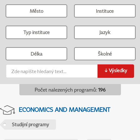
Město
Instituce
Typ instituce
Jazyk
Délka
Školné
↓
Výsledky
Počet nalezených programů
:
196
ECONOMICS AND MANAGEMENT
Studijní programy