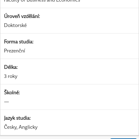
Úroveň vzdělání
:
Doktorské
Forma studia
:
Prezenční
Délka
:
3 roky
Školné
:
—
Jazyk studia
:
Česky, Anglicky