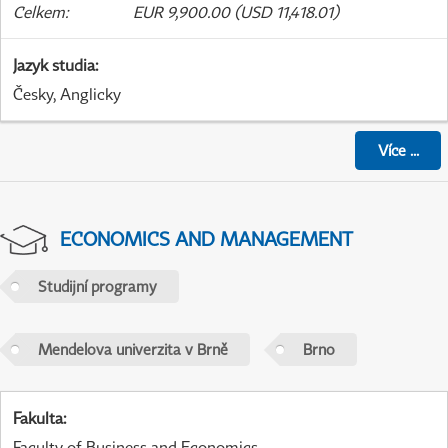
Celkem
:
EUR 9,900.00 (USD 11,418.01)
Jazyk studia
:
Česky, Anglicky
Více
...
ECONOMICS AND MANAGEMENT
Studijní programy
Mendelova univerzita v Brně
Brno
Fakulta
:
Faculty of Business and Economics