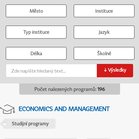
Město
Instituce
Typ instituce
Jazyk
Délka
Školné
↓
Výsledky
Počet nalezených programů
:
196
ECONOMICS AND MANAGEMENT
Studijní programy