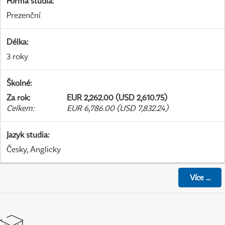
Forma studia
:
Prezenční
Délka
:
3 roky
Školné
:
Za rok
:
EUR 2,262.00 (USD 2,610.75)
Celkem
:
EUR 6,786.00 (USD 7,832.24)
Jazyk studia
:
Česky, Anglicky
Více
...