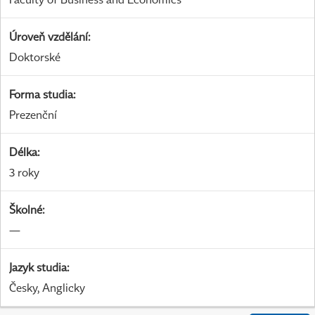
Úroveň vzdělání
:
Doktorské
Forma studia
:
Prezenční
Délka
:
3 roky
Školné
:
—
Jazyk studia
:
Česky, Anglicky