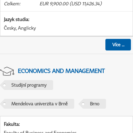
Celkem
:
EUR 9,900.00 (USD 11,426.34)
Jazyk studia
:
Česky, Anglicky
Více
...
ECONOMICS AND MANAGEMENT
Studijní programy
Mendelova univerzita v Brně
Brno
Fakulta
:
Faculty of Business and Economics