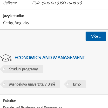
Celkem
:
EUR 9,900.00 (USD 11,418.01)
Jazyk studia
:
Česky, Anglicky
Více
...
ECONOMICS AND MANAGEMENT
Studijní programy
Mendelova univerzita v Brně
Brno
Fakulta
:
Faculty of Business and Economics