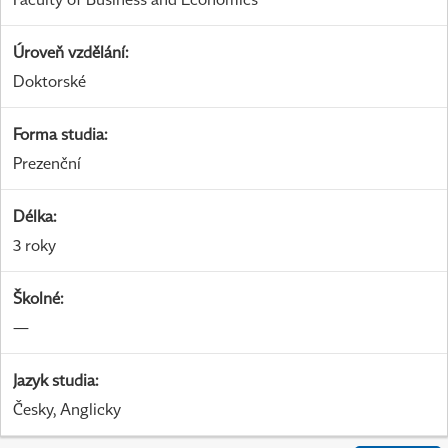
Úroveň vzdělání
:
Doktorské
Forma studia
:
Prezenční
Délka
:
3 roky
Školné
:
—
Jazyk studia
:
Česky, Anglicky