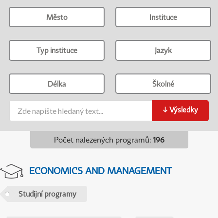
Město
Instituce
Typ instituce
Jazyk
Délka
Školné
↓
Výsledky
Počet nalezených programů
:
196
ECONOMICS AND MANAGEMENT
Studijní programy