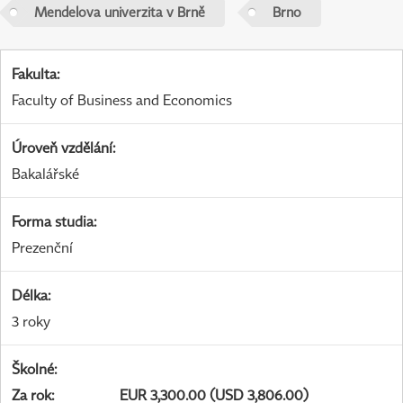
Mendelova univerzita v Brně
Brno
Fakulta
:
Faculty of Business and Economics
Úroveň vzdělání
:
Bakalářské
Forma studia
:
Prezenční
Délka
:
3 roky
Školné
:
Za rok
:
EUR 3,300.00 (USD 3,806.00)