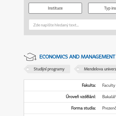
Instituce
Typ ins
ECONOMICS AND MANAGEMENT
Studijní programy
Mendelova univerz
Fakulta
:
Faculty
Úroveň vzdělání
:
Bakalář
Forma studia
:
Prezenč