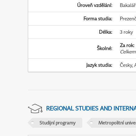
Úroveň vzdělání
:
Bakalář
Forma studia
:
Prezenč
Délka
:
3 roky
Za rok
:
Školné
:
Celkem
Jazyk studia
:
Česky, 
REGIONAL STUDIES AND INTERN
Studijní programy
Metropolitní unive