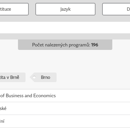
tituce
Jazyk
D
Počet nalezených programů
:
196
ita v Brně
Brno
 of Business and Economics
ské
ní