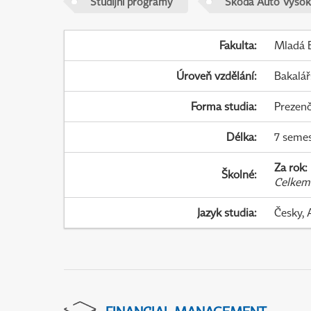
Studijní programy
Škoda Auto Vysok
Fakulta
:
Mladá B
Úroveň vzdělání
:
Bakalář
Forma studia
:
Prezenč
Délka
:
7 seme
Za rok
:
Školné
:
Celkem
Jazyk studia
:
Česky, 