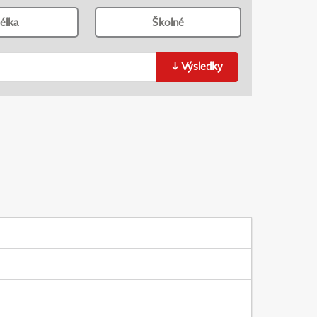
élka
Školné
↓
Výsledky