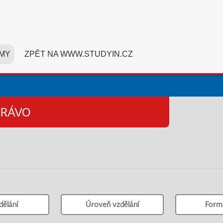
MY
ZPĚT NA WWW.STUDYIN.CZ
PRÁVO
dělání
Úroveň vzdělání
Form