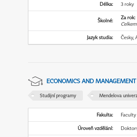
Délka
:
3 roky
Za rok
:
Školné
:
Celkem
Jazyk studia
:
Česky, 
ECONOMICS AND MANAGEMENT
Studijní programy
Mendelova univerz
Fakulta
:
Faculty
Úroveň vzdělání
:
Doktor