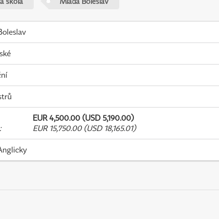
á škola
Mladá Boleslav
oleslav
ské
ní
strů
EUR 4,500.00 (USD 5,190.00)
:
EUR 15,750.00 (USD 18,165.01)
Anglicky