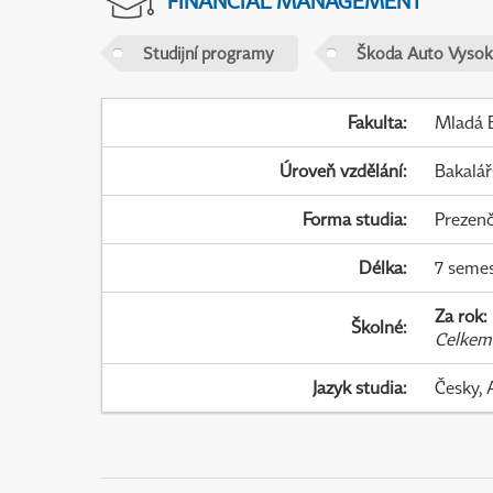
FINANCIAL MANAGEMENT
Studijní programy
Škoda Auto Vysok
Fakulta
:
Mladá B
Úroveň vzdělání
:
Bakalář
Forma studia
:
Prezenč
Délka
:
7 seme
Za rok
:
Školné
:
Celkem
Jazyk studia
:
Česky, 