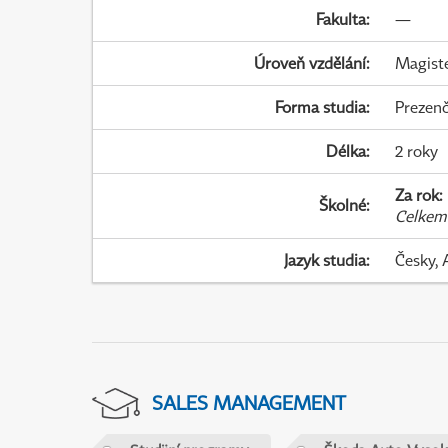
Fakulta
:
—
Úroveň vzdělání
:
Magist
Forma studia
:
Prezenč
Délka
:
2 roky
Za rok
:
Školné
:
Celkem
Jazyk studia
:
Česky, 
SALES MANAGEMENT