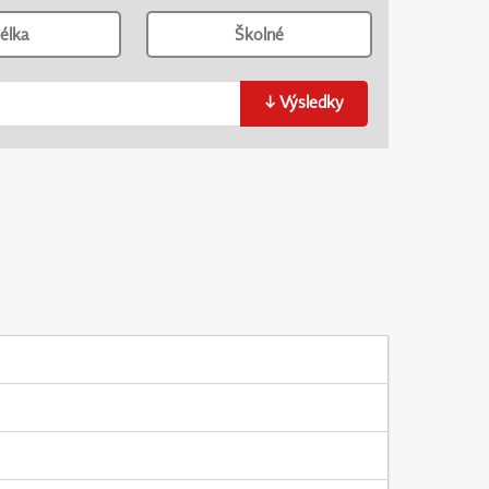
élka
Školné
↓
Výsledky