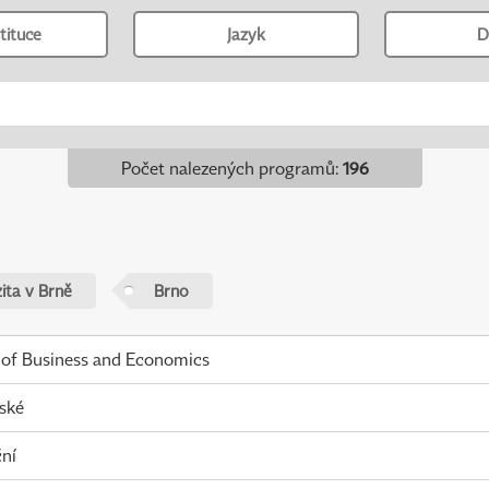
tituce
Jazyk
D
Počet nalezených programů
:
196
ita v Brně
Brno
 of Business and Economics
ské
ní