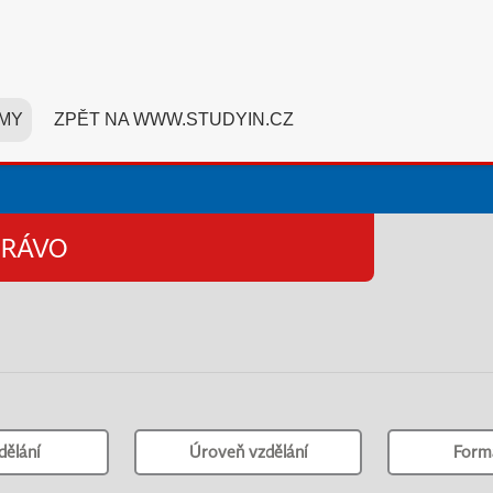
MY
ZPĚT NA WWW.STUDYIN.CZ
PRÁVO
dělání
Úroveň vzdělání
Form