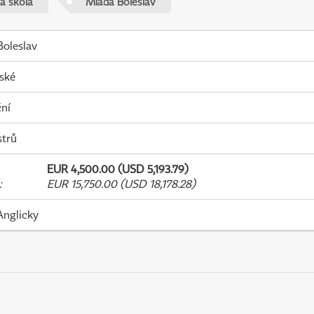
á škola
Mladá Boleslav
oleslav
ské
ní
strů
EUR 4,500.00 (USD 5,193.79)
:
EUR 15,750.00 (USD 18,178.28)
Anglicky