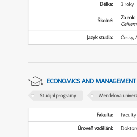
Délka
:
3 roky
Za rok
:
Školné
:
Celkem
Jazyk studia
:
Česky, 
ECONOMICS AND MANAGEMENT
Studijní programy
Mendelova univerz
Fakulta
:
Faculty
Úroveň vzdělání
:
Doktor