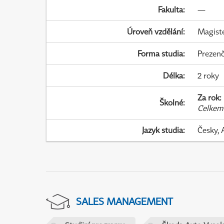
Fakulta
:
—
Úroveň vzdělání
:
Magist
Forma studia
:
Prezenč
Délka
:
2 roky
Za rok
:
Školné
:
Celkem
Jazyk studia
:
Česky, 
SALES MANAGEMENT