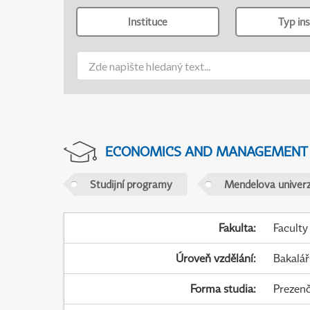
Instituce
Typ ins
ECONOMICS AND MANAGEMENT
Studijní programy
Mendelova univerz
Fakulta
:
Faculty
Úroveň vzdělání
:
Bakalář
Forma studia
:
Prezenč