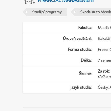
FINANCIAL MANAGEMENT
Studijní programy
Škoda Auto Vysok
Fakulta
:
Mladá B
Úroveň vzdělání
:
Bakalář
Forma studia
:
Prezenč
Délka
:
7 seme
Za rok
:
Školné
:
Celkem
Jazyk studia
:
Česky, 