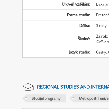
Úroveň vzdělání
:
Bakalář
Forma studia
:
Prezenč
Délka
:
3 roky
Za rok
:
Školné
:
Celkem
Jazyk studia
:
Česky, 
REGIONAL STUDIES AND INTERN
Studijní programy
Metropolitní unive