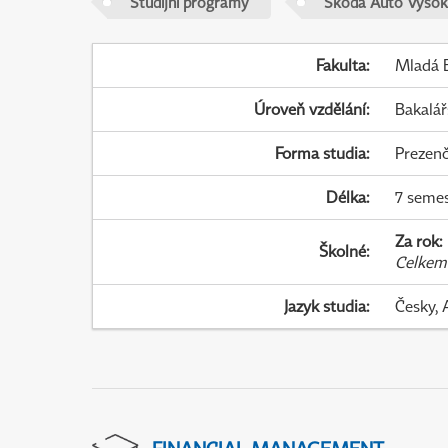
Studijní programy
Škoda Auto Vysok
Fakulta
:
Mladá B
Úroveň vzdělání
:
Bakalář
Forma studia
:
Prezenč
Délka
:
7 seme
Za rok
:
Školné
:
Celkem
Jazyk studia
:
Česky, 