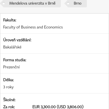
Mendelova univerzita v Brně
Brno
Fakulta
:
Faculty of Business and Economics
Úroveň vzdělání
:
Bakalářské
Forma studia
:
Prezenční
Délka
:
3 roky
Školné
:
Za rok
:
EUR 3,300.00 (USD 3,806.00)