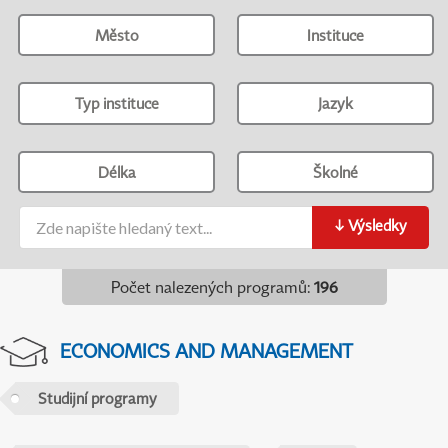
Město
Instituce
Typ instituce
Jazyk
Délka
Školné
↓
Výsledky
Počet nalezených programů
:
196
ECONOMICS AND MANAGEMENT
Studijní programy