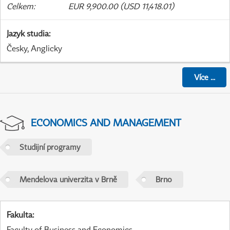
Celkem
:
EUR 9,900.00 (USD 11,418.01)
Jazyk studia
:
Česky, Anglicky
Více
...
ECONOMICS AND MANAGEMENT
Studijní programy
Mendelova univerzita v Brně
Brno
Fakulta
:
Faculty of Business and Economics