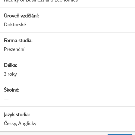
Úroveň vzdělání
:
Doktorské
Forma studia
:
Prezenční
Délka
:
3 roky
Školné
:
—
Jazyk studia
:
Česky, Anglicky