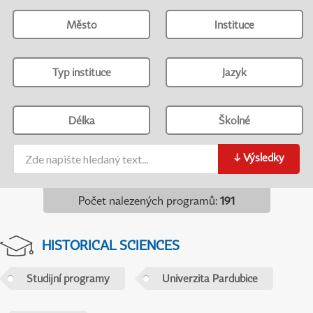
Město
Instituce
Typ instituce
Jazyk
Délka
Školné
↓
Výsledky
Počet nalezených programů
:
191
HISTORICAL SCIENCES
Studijní programy
Univerzita Pardubice