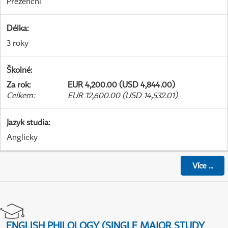
Prezenční
Délka
:
3 roky
Školné
:
Za rok
:
EUR 4,200.00 (USD 4,844.00)
Celkem
:
EUR 12,600.00 (USD 14,532.01)
Jazyk studia
:
Anglicky
Více
...
ENGLISH PHILOLOGY (SINGLE MAJOR STUDY